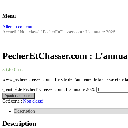
Menu
Éditeurs d'annuaires professionnels
VAC Editions
Aller au contenu
Accueil
/
Non classé
/ PecherEtChasser.com : L’annuaire 2026
PecherEtChasser.com : L’annua
80,40
€
TTC
www.pecheretchasser.com – Le site de l’annuaire de la chasse et de la
quantité de PecherEtChasser.com : L'annuaire 2026
Ajouter au panier
Catégorie :
Non classé
Description
Description