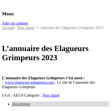
Menu
Éditeurs d'annuaires professionnels
VAC Editions
Aller au contenu
Accueil
/
Non classé
/ L’annuaire des Elagueurs Grimpeurs 2023
L’annuaire des Elagueurs
Grimpeurs 2023
L’annuaire des Elagueurs Grimpeurs c’est aussi :
–
www.elagueurs-grimpeurs.com
: Le site de l’annuaire des
Elagueurs Grimpeurs
UGS :
AEG9
Catégorie :
Non classé
Description