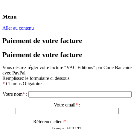
Menu
Éditeurs d'annuaires professionnels
VAC Editions
Aller au contenu
Paiement de votre facture
Paiement de votre facture
Vous désirez régler votre facture “VAC Editions” par Carte Bancaire
avec PayPal
Remplissez le formulaire ci dessous
*
Champs Oligatoire
Votre nom
*
:
Votre email
*
:
Référence client
*
:
Exemple : AFC17 999