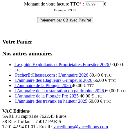
Montant de votre facture TTC
*
:
€
Exemple : 89.99
Votre Panier
Nos autres annuaires
Le guide Exploitants et Propriétaires Forestier 2026
90,00
€
TTC
PecherEtChasser.com : L'annuaire 2026
80,40
€
TTC
L'annuaire des Elagueurs Grimpeurs 2026
66,00
€
TTC
L'annuaire de la Plongée 2026
40,00
€
TTC
L’annuaire de la restauration du patrimoine 2026
60,00
€
TTC
L’annuaire de la Plongée Pro 2025
40,00
€
TTC
L'annuaire des travaux en hauteur 2025
60,00
€
TTC
VAC Editions
SARL au capital de 7622,45 Euros
38 Rue Truffaut - 75017 PARIS
T/ 01 42 94 01 01 - Email :
vaceditions@vaceditions.com