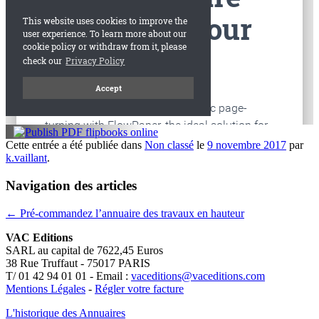
Cette entrée a été publiée dans
Non classé
le
9 novembre 2017
par
k.vaillant
.
Navigation des articles
←
Pré-commandez l’annuaire des travaux en hauteur
VAC Editions
SARL au capital de 7622,45 Euros
38 Rue Truffaut - 75017 PARIS
T/ 01 42 94 01 01 - Email :
vaceditions@vaceditions.com
Mentions Légales
-
Régler votre facture
L'historique des Annuaires