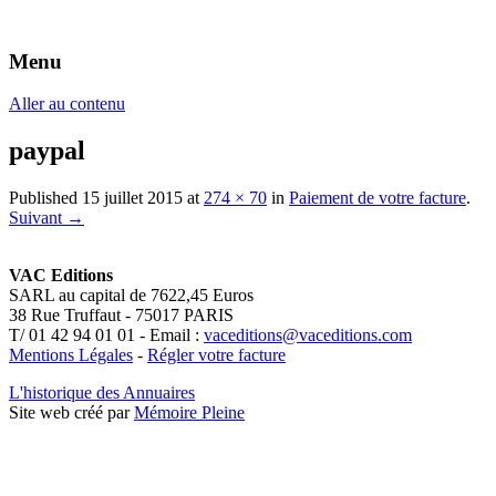
Menu
Éditeurs d'annuaires professionnels
VAC Editions
Aller au contenu
paypal
Published
15 juillet 2015
at
274 × 70
in
Paiement de votre facture
.
Suivant →
VAC Editions
SARL au capital de 7622,45 Euros
38 Rue Truffaut - 75017 PARIS
T/ 01 42 94 01 01 - Email :
vaceditions@vaceditions.com
Mentions Légales
-
Régler votre facture
L'historique des Annuaires
Site web créé par
Mémoire Pleine